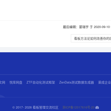
最后编辑：晏瑞宇 于 2020-09-10 0
看板方法论如何改善你的
中文网
悦库网盘
ZTF自动化测试框架
ZenData测试数据生成器
渠成企
© 2017- 2026 看板管理交流社区
浙ICP备12017616号-20