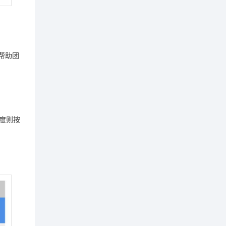
帮助团
度则按