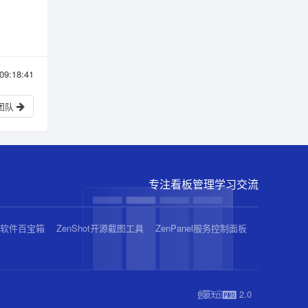
9:18:41
团队
专注看板管理学习交流
业软件百宝箱
ZenShot开源截图工具
ZenPanel服务控制面板
2.0
蝉