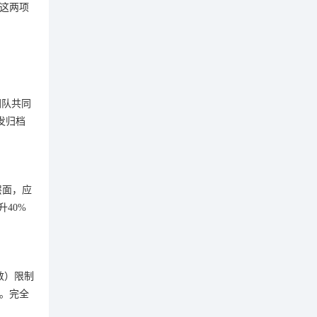
，这两项
团队共同
发归档
层面，应
40%
数）限制
践。完全