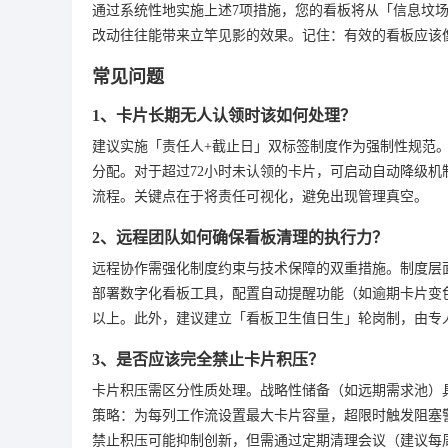
通过系统性地实施上述7项措施，您的看板将从「信息坟场
改动往往能带来立竿见影的效果。记住：有效的看板应该
常见问题
1、卡片长期无人认领时该如何处理？
建议实施「责任人+截止日」双标签制度作为强制性规范
分配。对于超过72小时未认领的卡片，可启动自动降级
流程。关键点在于将责任可视化，避免出现管理真空。
2、远程团队如何确保看板清理的执行力？
远程协作需强化制度约束与技术保障的双重措施。制度层
部署数字化看板工具，配置自动提醒功能（如逾期卡片变色、
以上。此外，建议建立「看板卫生值日生」轮岗制，由专
3、是否应该完全禁止卡片积压？
卡片积压需区分性质处理。战略性储备（如远期需求池）
策略：为每列工作流设置最大卡片容量，超限时触发阻塞警
禁止积压可能抑制创新，但需通过定期清理会议（建议每