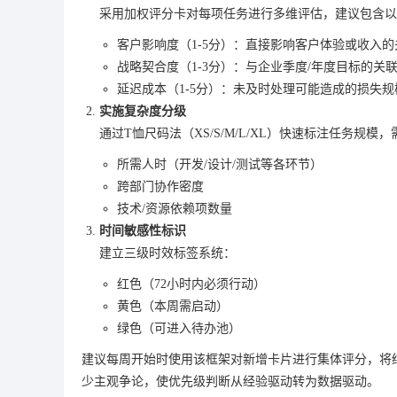
采用加权评分卡对每项任务进行多维评估，建议包含以
客户影响度（1-5分）：直接影响客户体验或收入
战略契合度（1-3分）：与企业季度/年度目标的关
延迟成本（1-5分）：未及时处理可能造成的损失规
实施复杂度分级
通过T恤尺码法（XS/S/M/L/XL）快速标注任务规模
所需人时（开发/设计/测试等各环节）
跨部门协作密度
技术/资源依赖项数量
时间敏感性标识
建立三级时效标签系统：
红色（72小时内必须行动）
黄色（本周需启动）
绿色（可进入待办池）
建议每周开始时使用该框架对新增卡片进行集体评分，将
少主观争论，使优先级判断从经验驱动转为数据驱动。