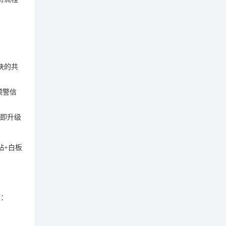
块的共
预警信
即升级
贴+白板
题：