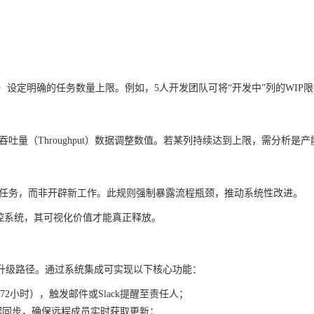
）设定明确的任务数量上限。例如，5人开发团队可将“开发中”列的WIP
吐量（Throughput）数据调整数值。若某列持续达到上限，需分析是产
塞任务，而非开辟新工作。此规则强制暴露流程瓶颈，推动系统性改进。
控系统，其可视化价值才能真正释放。
升级路径。通过系统集成可实现以下核心功能：
2小时），触发邮件或Slack提醒至责任人；
双向数据同步，确保远程成员实时获取更新；