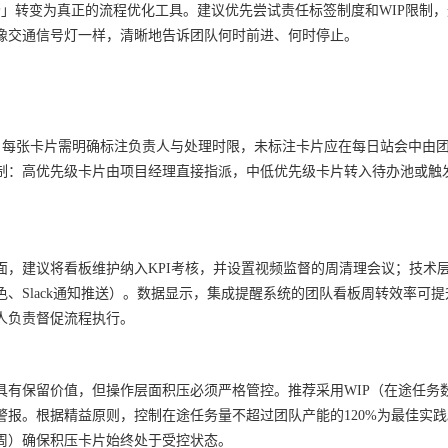
」转变为真正的流程优化工具。建议优先尝试责任标签制度和WIP限制
像交通信号灯一样，清晰地告诉团队何时前进、何时停止。
。每张卡片需明确标注负责人与处理时限，未标注卡片应在每日站会中由
机制：高优先级卡片由项目经理直接指派，中低优先级卡片转入待办池或触
面，建议将看板维护纳入KPI考核，并设置视频监督的周清理会议；技术
Slack通知推送）。数据显示，集成提醒系统的团队看板周转效率可提升
人负责督促流程执行。
具有保留价值，但操作层面积压必须严格管控。推荐采用WIP（在途任务
报。根据精益原则，控制在途任务量不超过团队产能的120%为最佳实
周）确保积压卡片始终处于受控状态。