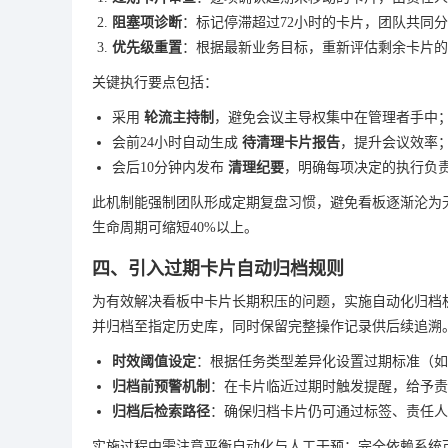
阻塞项诊断
：标记停滞超过72小时的卡片，团队共同
优先级重置
：根据最新业务目标，重新评估剩余卡片的
关键执行要点包括：
采用
轮流主持制
，避免会议主导权集中在管理者手中
会前24小时自动生成
待清理卡片报告
，提升会议效率
会后10分钟内发布
清理纪要
，明确每项决定的执行负
此机制能强制团队形成定期复盘习惯，避免看板逐渐沦为
生命周期可缩短40%以上。
四、引入过期卡片自动归档规则
为有效解决看板中卡片长期积压的问题，实施自动化归档
并归档至指定历史库，同时保留完整操作记录供后续追溯
时效阈值设定
：根据任务类型差异化设置过期标准（如
归档前预警机制
：在卡片临近过期时触发提醒，给予责
归档后检索路径
：确保归档卡片仍可通过标签、责任人
实施过程中需注意平衡自动化与人工干预：完全依赖系统