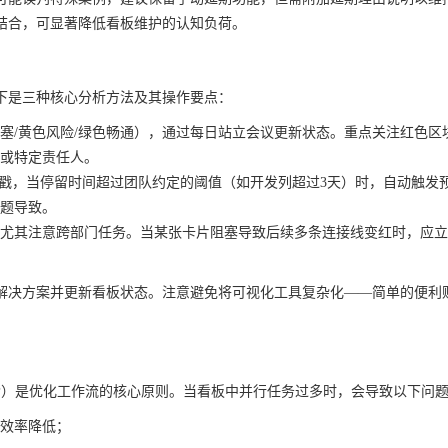
结合，可显著降低看板维护的认知负荷。
下是三种核心分析方法及其操作要点：
塞/黄色风险/绿色畅通），通过每日站立会议更新状态。重点关注红色区
或特定责任人。
间戳，当停留时间超过团队约定的阈值（如开发列超过3天）时，自动触发
题导致。
尤其注意跨部门任务。当某张卡片阻塞导致后续多条连接线变红时，应立
解决方案并更新看板状态。注意避免将可视化工具复杂化——简单的便利
ss, WIP）是优化工作流的核心原则。当看板中并行任务过多时，会导致以下问
效率降低；