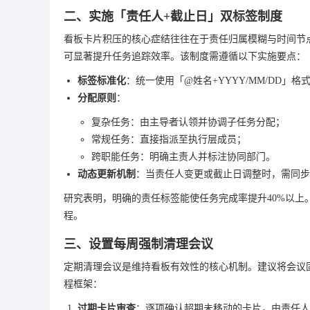
二、实施「责任人+截止日」双标签制度
看板卡片积压的核心症结往往在于责任归属模糊与时间节
可显著提升任务追踪效率。该制度需遵循以下实施要点：
标签标准化
：统一使用「@姓名+YYYY/MM/DD」格式
分配原则
：
复杂任务：由主导者认领并协调子任务分配；
常规任务：直接指派至执行层成员；
跨职能任务：明确主责人并标注协同部门。
动态更新机制
：当责任人变更或截止日调整时，需同步
研究表明，明确的责任标签能使任务完成率提升40%以
程。
三、设置每周强制清理会议
定期清理会议是维持看板有效性的核心机制。建议将会议
程框架：
过期卡片审查
：逐项确认超期未移动的卡片，由责任人