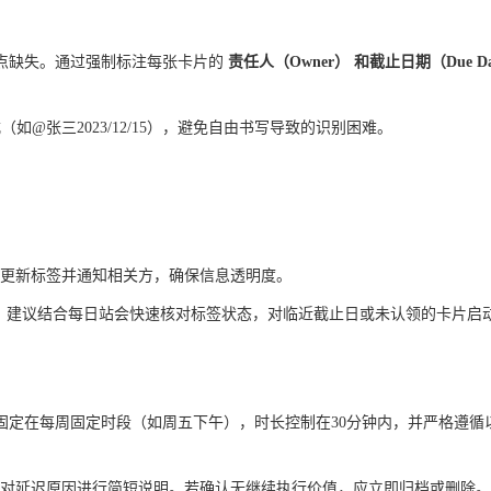
点缺失。通过强制标注每张卡片的
责任人（Owner）
和
截止日期（Due Da
（如@张三2023/12/15），避免自由书写导致的识别困难。
更新标签并通知相关方，确保信息透明度。
上。建议结合每日站会快速核对标签状态，对临近截止日或未认领的卡片启
固定在每周固定时段（如周五下午），时长控制在30分钟内，并严格遵循
对延迟原因进行简短说明。若确认无继续执行价值，应立即归档或删除。