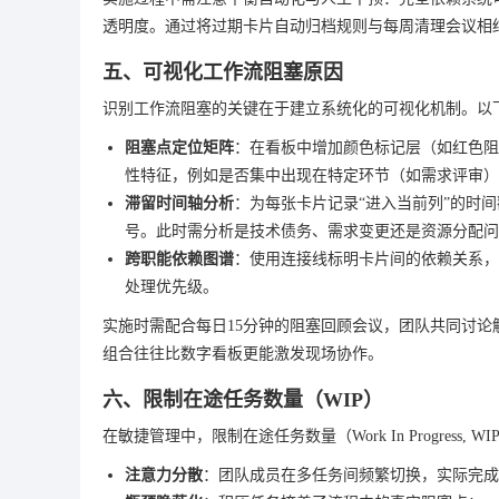
透明度。通过将过期卡片自动归档规则与每周清理会议相
五、可视化工作流阻塞原因
识别工作流阻塞的关键在于建立系统化的可视化机制。以
阻塞点定位矩阵
：在看板中增加颜色标记层（如红色阻
性特征，例如是否集中出现在特定环节（如需求评审）
滞留时间轴分析
：为每张卡片记录“进入当前列”的时
号。此时需分析是技术债务、需求变更还是资源分配问
跨职能依赖图谱
：使用连接线标明卡片间的依赖关系，
处理优先级。
实施时需配合每日15分钟的阻塞回顾会议，团队共同讨论
组合往往比数字看板更能激发现场协作。
六、限制在途任务数量（WIP）
在敏捷管理中，限制在途任务数量（Work In Progre
注意力分散
：团队成员在多任务间频繁切换，实际完成