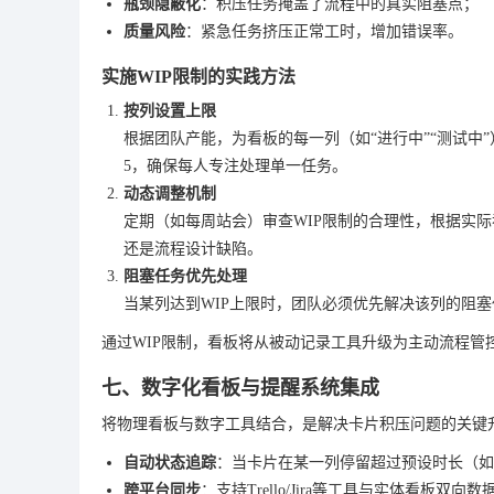
瓶颈隐蔽化
：积压任务掩盖了流程中的真实阻塞点；
质量风险
：紧急任务挤压正常工时，增加错误率。
实施WIP限制的实践方法
按列设置上限
根据团队产能，为看板的每一列（如“进行中”“测试中”
5，确保每人专注处理单一任务。
动态调整机制
定期（如每周站会）审查WIP限制的合理性，根据实际吞
还是流程设计缺陷。
阻塞任务优先处理
当某列达到WIP上限时，团队必须优先解决该列的阻
通过WIP限制，看板将从被动记录工具升级为主动流程管
七、数字化看板与提醒系统集成
将物理看板与数字工具结合，是解决卡片积压问题的关键
自动状态追踪
：当卡片在某一列停留超过预设时长（如7
跨平台同步
：支持Trello/Jira等工具与实体看板