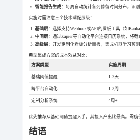
智能报告生成
：每周自动统计各列停留时间分布，识别
实施时需注意三个技术适配层级：
基础层
：选择支持Webhook或API的看板工具（如Kan
中间层
：通过Zapier等自动化平台连接日历系统，将截止日同步至O
高级层
：开发定制化看板分析面板，集成机器学习预测
典型集成方案的成本效益对比：
方案类型
实施周期
基础阈值提醒
1-3天
跨平台自动化
1-2周
定制分析系统
4周+
优先推荐从基础阈值提醒入手，其投入产出比最高。需确
结语