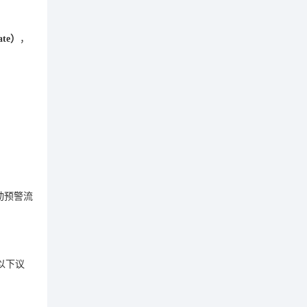
te）
，
动预警流
以下议