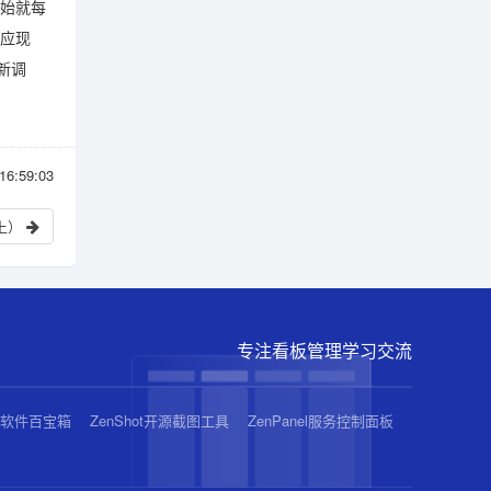
开始就每
适应现
新调
6:59:03
上）
专注看板管理学习交流
业软件百宝箱
ZenShot开源截图工具
ZenPanel服务控制面板