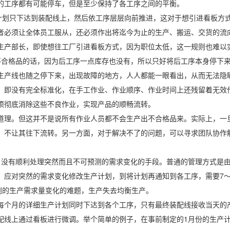
的工序都有可能停车，但是至少保持了各工序之间的平衡。
产计划只下达到装配线上，然后依工序层层向前推进，这对于想引进看板方
者必须让全体员工服从，还必须作出将迄今为止的生产、搬运、交货的流
生产部长，即使想往工厂引进看板方式，因为职位太低，这一规则也难以
不合格品的话，因为后工序一点库存也没有，所以只好将后工序本身停下
生产线也随之停下来，出现故障的地方，人人都能一眼看出，从而无法隐
，即没有完全标准化，在手工作业、作业顺序、作业时间上还残留着无效
须彻底消除这些不良作业，实现产品的顺畅流转。
道理。但这并不是说所有作业人员都不会生产出不合格品来。实际上，一
，不让其往下流转。另一方面，对于解决不了的问题，可以寻求团队协作
，没有顺利处理突然而且不可预测的需求变化的手段。普通的管理方式是
，应对突然的需求变化修改生产计划，到将计划再通知到各工序，需要7～
剧的生产需求量变化的难题，生产失去均衡生产。
每个月的详细生产计划同时下达到各个工序，只有最终装配线接收当天的
配线上通过看板进行微调。举个简单的例子，在事前制定的1月份的生产