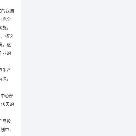
式的我国
向完全
实施。
来，将这
瞒。这
作业的
旦生产
解决，
由中心部
10天的
产品投
计划中，